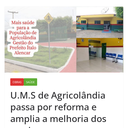
p
o
l
e
ã
o
,
3
9
5
OBRAS
SAÚDE
,
U.M.S de Agricolândia
C
e
passa por reforma e
n
amplia a melhoria dos
t
r