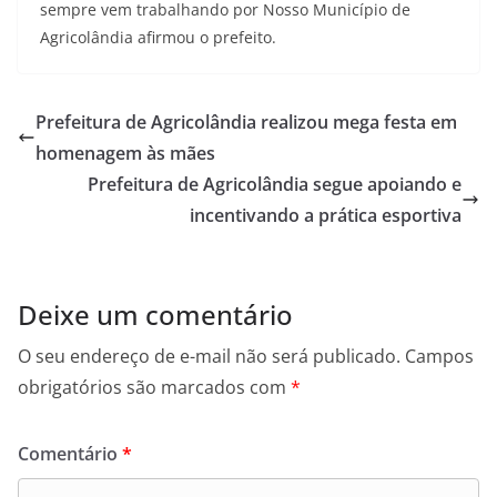
sempre vem trabalhando por Nosso Município de
r
Agricolândia afirmou o prefeito.
i
c
o
Prefeitura de Agricolândia realizou mega festa em
l
homenagem às mães
â
Prefeitura de Agricolândia segue apoiando e
n
incentivando a prática esportiva
d
i
a
Deixe um comentário
(
O seu endereço de e-mail não será publicado.
Campos
P
obrigatórios são marcados com
*
I
)
Comentário
*
.