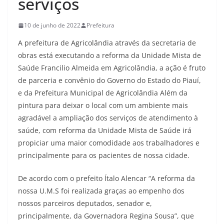
serviços
o
C
10 de junho de 2022
Prefeitura
E
A prefeitura de Agricolândia através da secretaria de
P
obras está executando a reforma da Unidade Mista de
6
Saúde Francilio Almeida em Agricolândia, a ação é fruto
de parceria e convênio do Governo do Estado do Piauí,
4
e da Prefeitura Municipal de Agricolândia Além da
.
pintura para deixar o local com um ambiente mais
4
agradável a ampliação dos serviços de atendimento à
4
saúde, com reforma da Unidade Mista de Saúde irá
0
propiciar uma maior comodidade aos trabalhadores e
-
principalmente para os pacientes de nossa cidade.
0
De acordo com o prefeito Ítalo Alencar “A reforma da
0
nossa U.M.S foi realizada graças ao empenho dos
0
nossos parceiros deputados, senador e,
A
principalmente, da Governadora Regina Sousa”, que
g