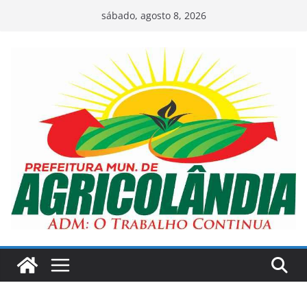
Pular
sábado, agosto 8, 2026
para
o
conteúdo
A
v
.
H
u
g
o
N
a