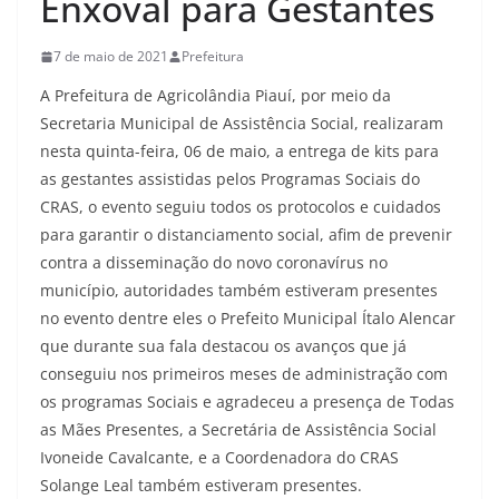
Enxoval para Gestantes
o
C
7 de maio de 2021
Prefeitura
E
A Prefeitura de Agricolândia Piauí, por meio da
P
Secretaria Municipal de Assistência Social, realizaram
6
nesta quinta-feira, 06 de maio, a entrega de kits para
as gestantes assistidas pelos Programas Sociais do
4
CRAS, o evento seguiu todos os protocolos e cuidados
.
para garantir o distanciamento social, afim de prevenir
4
contra a disseminação do novo coronavírus no
4
município, autoridades também estiveram presentes
0
no evento dentre eles o Prefeito Municipal Ítalo Alencar
-
que durante sua fala destacou os avanços que já
0
conseguiu nos primeiros meses de administração com
0
os programas Sociais e agradeceu a presença de Todas
0
as Mães Presentes, a Secretária de Assistência Social
Ivoneide Cavalcante, e a Coordenadora do CRAS
A
Solange Leal também estiveram presentes.
g