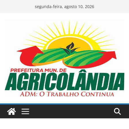
Pular
segunda-feira, agosto 10, 2026
para
o
conteúdo
A
v
.
H
u
g
o
N
a