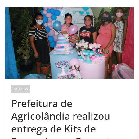
p
o
l
e
ã
o
,
3
9
5
NOTÍCIAS
,
Prefeitura de
C
e
Agricolândia realizou
n
entrega de Kits de
t
r