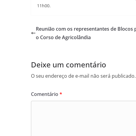
11h00.
i
c
o
Reunião com os representantes de Blocos 
l
o Corso de Agricolândia
â
n
d
Deixe um comentário
i
a
O seu endereço de e-mail não será publicado.
(
P
Comentário
*
I
)
.